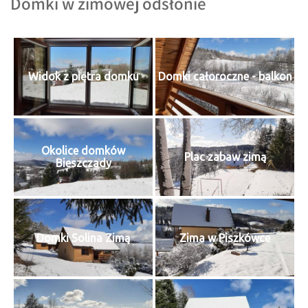
Domki w zimowej odsłonie
Widok z piętra domku
Domki całoroczne - balkon
Okolice domków
Plac zabaw zimą
Bieszczady
Domki Solina Zimą
Zima w Piszkówce