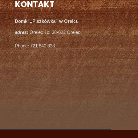
KONTAKT
Domki „Piszkówka” w Orelcu
adres:
Orelec 1c, 38-623 Orelec
Phone: 721 840 838