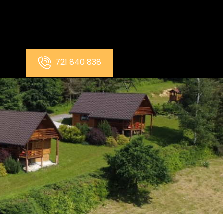
721 840 838
T