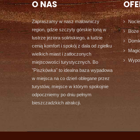
O NAS
OFE
Zapraszamy w nasz malowniczy
Nocle
region, gdzie szczyty górskie toną w
Boże 
lustrze jeziora solińskiego, a ludzie
Domki
cenią komfort i spokój z dala od zgiełku
Magic
wielkich miast i zatłoczonych
Wypoc
miejscowości turystycznych. Bo
"Piszkówka" to idealna baza wypadowa
w miejsca na co dzień oblegane przez
turystów, miejsce w którym spokojnie
odpoczniemy po dniu pełnym
bieszczadzkich atrakcji.