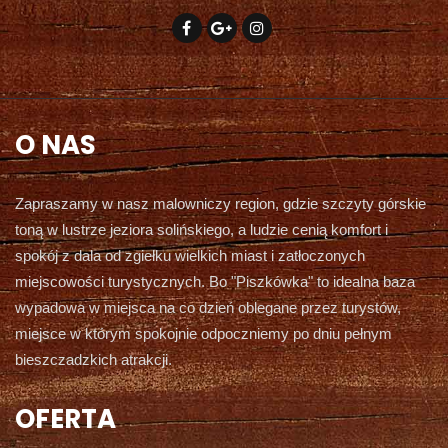
O NAS
Zapraszamy w nasz malowniczy region, gdzie szczyty górskie
toną w lustrze jeziora solińskiego, a ludzie cenią komfort i
spokój z dala od zgiełku wielkich miast i zatłoczonych
miejscowości turystycznych. Bo "Piszkówka" to idealna baza
wypadowa w miejsca na co dzień oblegane przez turystów,
miejsce w którym spokojnie odpoczniemy po dniu pełnym
bieszczadzkich atrakcji.
OFERTA