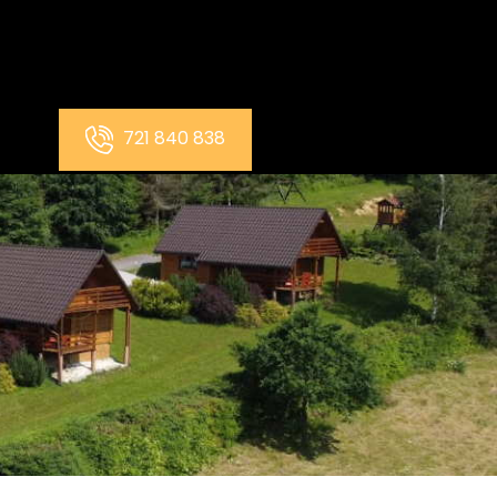
721 840 838
T