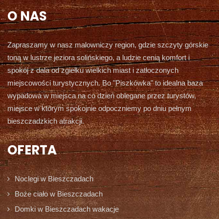
O NAS
Zapraszamy w nasz malowniczy region, gdzie szczyty górskie
toną w lustrze jeziora solińskiego, a ludzie cenią komfort i
spokój z dala od zgiełku wielkich miast i zatłoczonych
miejscowości turystycznych. Bo "Piszkówka" to idealna baza
wypadowa w miejsca na co dzień oblegane przez turystów,
miejsce w którym spokojnie odpoczniemy po dniu pełnym
bieszczadzkich atrakcji.
OFERTA
Noclegi w Bieszczadach
Boże ciało w Bieszczadach
Domki w Bieszczadach wakacje